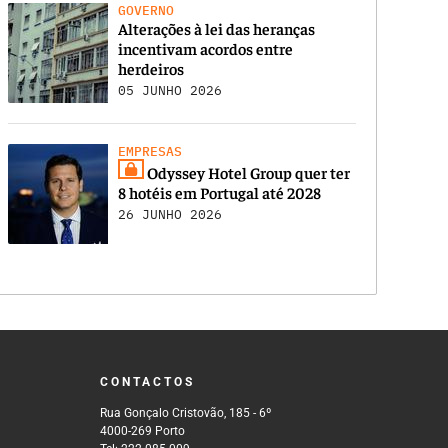
GOVERNO
Alterações à lei das heranças
incentivam acordos entre
herdeiros
05 JUNHO 2026
EMPRESAS
Odyssey Hotel Group quer ter
8 hotéis em Portugal até 2028
26 JUNHO 2026
CONTACTOS
Rua Gonçalo Cristovão, 185 - 6º
4000-269 Porto