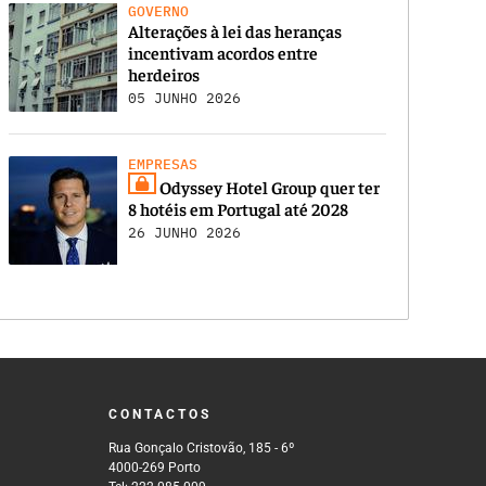
GOVERNO
Alterações à lei das heranças
incentivam acordos entre
herdeiros
05 JUNHO 2026
EMPRESAS
Odyssey Hotel Group quer ter
8 hotéis em Portugal até 2028
26 JUNHO 2026
CONTACTOS
Rua Gonçalo Cristovão, 185 - 6º
4000-269 Porto