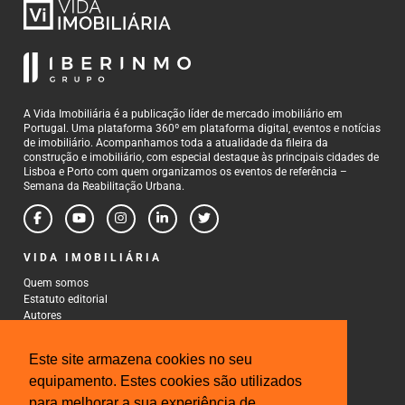
A Vida Imobiliária é a publicação líder de mercado imobiliário em
Portugal. Uma plataforma 360º em plataforma digital, eventos e notícias
de imobiliário. Acompanhamos toda a atualidade da fileira da
construção e imobiliário, com especial destaque às principais cidades de
Lisboa e Porto com quem organizamos os eventos de referência –
Semana da Reabilitação Urbana.
VIDA IMOBILIÁRIA
Quem somos
Estatuto editorial
Autores
Política de Privacidade
Termos e Condições de Uso
Este site armazena cookies no seu
CONTACTOS
equipamento. Estes cookies são utilizados
para melhorar a sua experiência de
Rua Gonçalo Cristovão, 185 - 6º