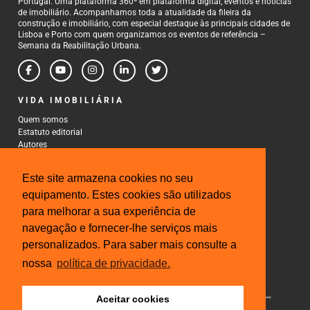
Portugal. Uma plataforma 360º em plataforma digital, eventos e notícias
de imobiliário. Acompanhamos toda a atualidade da fileira da
construção e imobiliário, com especial destaque às principais cidades de
Lisboa e Porto com quem organizamos os eventos de referência –
Semana da Reabilitação Urbana.
VIDA IMOBILIÁRIA
Quem somos
Estatuto editorial
Autores
Política de Privacidade
Termos e Condições de Uso
Este site armazena cookies no seu
CONTACTOS
equipamento. Estes cookies são utilizados
para melhorar a sua experiência de
Rua Gonçalo Cristovão, 185 - 6º
4000-269 Porto
navegação e fornecer-lhe serviços mais
Tel: 222 085 009
personalizados. Para saber mais consulte a
Fax: 222 085 010
Email: gestao@iberinmo.com
nossa
política de privacidade.
Aceitar cookies