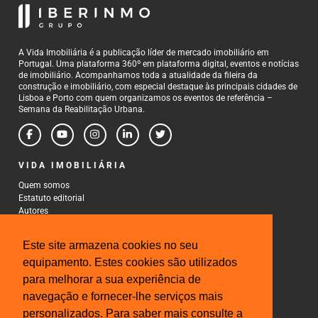
A Vida Imobiliária é a publicação líder de mercado imobiliário em
Portugal. Uma plataforma 360º em plataforma digital, eventos e notícias
de imobiliário. Acompanhamos toda a atualidade da fileira da
construção e imobiliário, com especial destaque às principais cidades de
Lisboa e Porto com quem organizamos os eventos de referência –
Semana da Reabilitação Urbana.
VIDA IMOBILIÁRIA
Quem somos
Estatuto editorial
Autores
Política de Privacidade
Termos e Condições de Uso
Este site armazena cookies no seu
CONTACTOS
equipamento. Estes cookies são utilizados
para melhorar a sua experiência de
Rua Gonçalo Cristovão, 185 - 6º
4000-269 Porto
navegação e fornecer-lhe serviços mais
Tel: 222 085 009
personalizados. Para saber mais consulte a
Fax: 222 085 010