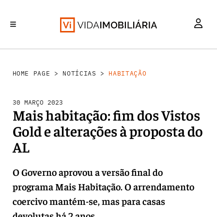
HABITAÇÃO
INVESTIMENTO
MERCADOS
REABILITAÇÃO URBANA
RETALHO
HOME PAGE
>
NOTÍCIAS
>
HABITAÇÃO
30 MARÇO 2023
Mais habitação: fim dos Vistos
Gold e alterações à proposta do
AL
O Governo aprovou a versão final do
programa Mais Habitação. O arrendamento
coercivo mantém-se, mas para casas
devolutas há 2 anos.