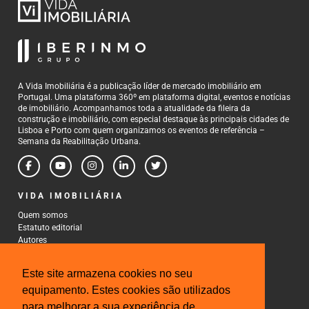
A Vida Imobiliária é a publicação líder de mercado imobiliário em
Portugal. Uma plataforma 360º em plataforma digital, eventos e notícias
de imobiliário. Acompanhamos toda a atualidade da fileira da
construção e imobiliário, com especial destaque às principais cidades de
Lisboa e Porto com quem organizamos os eventos de referência –
Semana da Reabilitação Urbana.
VIDA IMOBILIÁRIA
Quem somos
Estatuto editorial
Autores
Política de Privacidade
Termos e Condições de Uso
Este site armazena cookies no seu
CONTACTOS
equipamento. Estes cookies são utilizados
para melhorar a sua experiência de
Rua Gonçalo Cristovão, 185 - 6º