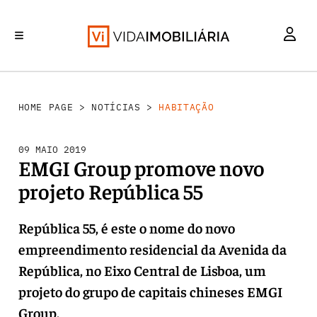
HABITAÇÃO
INVESTIMENTO
MERCADOS
REABILITAÇÃO URBANA
RETALHO
HOME PAGE
>
NOTÍCIAS
>
HABITAÇÃO
09 MAIO 2019
EMGI Group promove novo
projeto República 55
República 55, é este o nome do novo
empreendimento residencial da Avenida da
República, no Eixo Central de Lisboa, um
projeto do grupo de capitais chineses EMGI
Group.