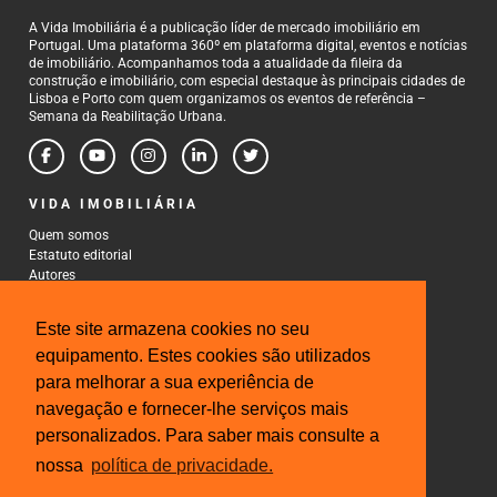
A Vida Imobiliária é a publicação líder de mercado imobiliário em
Portugal. Uma plataforma 360º em plataforma digital, eventos e notícias
de imobiliário. Acompanhamos toda a atualidade da fileira da
construção e imobiliário, com especial destaque às principais cidades de
Lisboa e Porto com quem organizamos os eventos de referência –
Semana da Reabilitação Urbana.
VIDA IMOBILIÁRIA
Quem somos
Estatuto editorial
Autores
Política de Privacidade
Termos e Condições de Uso
Este site armazena cookies no seu
CONTACTOS
equipamento. Estes cookies são utilizados
para melhorar a sua experiência de
Rua Gonçalo Cristovão, 185 - 6º
4000-269 Porto
navegação e fornecer-lhe serviços mais
Tel: 222 085 009
personalizados. Para saber mais consulte a
Fax: 222 085 010
Email: gestao@iberinmo.com
nossa
política de privacidade.