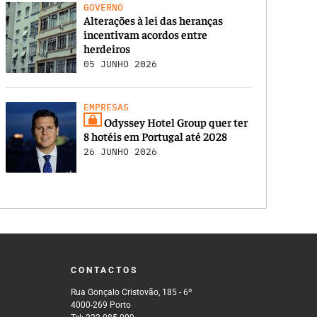
GOVERNO
Alterações à lei das heranças
incentivam acordos entre
herdeiros
05 JUNHO 2026
EMPRESAS
Odyssey Hotel Group quer ter
8 hotéis em Portugal até 2028
26 JUNHO 2026
CONTACTOS
Rua Gonçalo Cristovão, 185 - 6º
4000-269 Porto