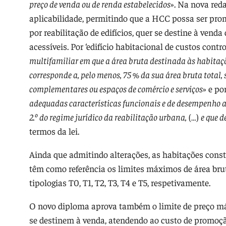
preço de venda ou de renda estabelecidos
». Na nova red
aplicabilidade, permitindo que a HCC possa ser pr
por reabilitação de edifícios, quer se destine à ve
acessíveis. Por ‘edifício habitacional de custos contr
multifamiliar em que a área bruta destinada às habitaçõe
corresponde a, pelo menos, 75 % da sua área bruta total
complementares ou espaços de comércio e serviços
» e po
adequadas características funcionais e de desempenho am
2.º do regime jurídico da reabilitação urbana,
(…)
e que d
termos da lei.
Ainda que admitindo alterações, as habitações const
têm como referência os limites máximos de área bruta
tipologias T0, T1, T2, T3, T4 e T5, respetivamente.
O novo diploma aprova também o limite de preço má
se destinem à venda, atendendo ao custo de promoçã