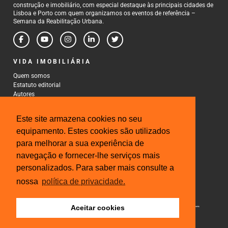
construção e imobiliário, com especial destaque às principais cidades de
Lisboa e Porto com quem organizamos os eventos de referência –
Semana da Reabilitação Urbana.
VIDA IMOBILIÁRIA
Quem somos
Estatuto editorial
Autores
Política de Privacidade
Termos e Condições de Uso
Este site armazena cookies no seu
CONTACTOS
equipamento. Estes cookies são utilizados
para melhorar a sua experiência de
Rua Gonçalo Cristovão, 185 - 6º
4000-269 Porto
navegação e fornecer-lhe serviços mais
Tel: 222 085 009
personalizados. Para saber mais consulte a
Fax: 222 085 010
Email: gestao@iberinmo.com
nossa
política de privacidade.
Aceitar cookies