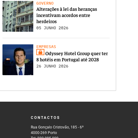
GOVERNO
Alterações à lei das heranças
incentivam acordos entre
herdeiros
05 JUNHO 2026
EMPRESAS
Odyssey Hotel Group quer ter
8 hotéis em Portugal até 2028
26 JUNHO 2026
CONTACTOS
Rua Gonçalo Cristovão, 185 - 6º
4000-269 Porto