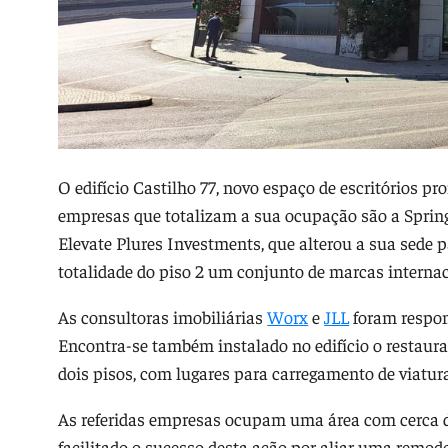
O edifício Castilho 77, novo espaço de escritórios p
empresas que totalizam a sua ocupação são a Sprin
Elevate Plures Investments, que alterou a sua sede p
totalidade do piso 2 um conjunto de marcas internac
As consultoras imobiliárias
Worx
e
JLL
foram respon
Encontra-se também instalado no edifício o restau
dois pisos, com lugares para carregamento de viatur
As referidas empresas ocupam uma área com cerca d
facilitado o sucesso desta ação por aliar uma remod