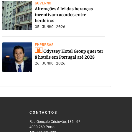
GOVERNO
Alterações à lei das heranças
incentivam acordos entre
herdeiros
05 JUNHO 2026
EMPRESAS
Odyssey Hotel Group quer ter
8 hotéis em Portugal até 2028
26 JUNHO 2026
CONTACTOS
Rua Gonçalo Cristovão, 185 - 6º
4000-269 Porto