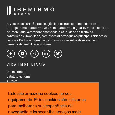
A Vida Imobiliária é a publicação líder de mercado imobiliário em
Portugal. Uma plataforma 360º em plataforma digital, eventos e notícias
de imobiliário. Acompanhamos toda a atualidade da fileira da
construção e imobiliário, com especial destaque às principais cidades de
Lisboa e Porto com quem organizamos os eventos de referência –
Semana da Reabilitação Urbana.
VIDA IMOBILIÁRIA
Quem somos
Estatuto editorial
Autores
Política de Privacidade
Termos e Condições de Uso
Este site armazena cookies no seu
CONTACTOS
equipamento. Estes cookies são utilizados
para melhorar a sua experiência de
Rua Gonçalo Cristovão, 185 - 6º
4000-269 Porto
navegação e fornecer-lhe serviços mais