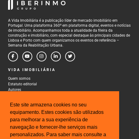
A Vida Imobiliária é a publicação líder de mercado imobiliário em
Portugal. Uma plataforma 360º em plataforma digital, eventos e notícias
de imobiliário. Acompanhamos toda a atualidade da fileira da
construção e imobiliário, com especial destaque às principais cidades de
Lisboa e Porto com quem organizamos os eventos de referência –
Semana da Reabilitação Urbana.
VIDA IMOBILIÁRIA
Quem somos
Estatuto editorial
Autores
Política de Privacidade
Termos e Condições de Uso
Este site armazena cookies no seu
CONTACTOS
equipamento. Estes cookies são utilizados
para melhorar a sua experiência de
Rua Gonçalo Cristovão, 185 - 6º
4000-269 Porto
navegação e fornecer-lhe serviços mais
Tel: 222 085 009
personalizados. Para saber mais consulte a
Fax: 222 085 010