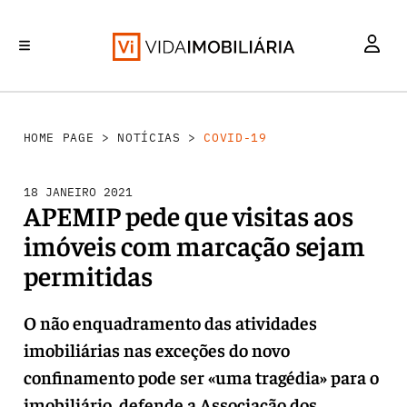
INVESTIMENTO
MERCADOS
REABILITAÇÃO URBANA
RETALHO
HABITAÇÃO
HOME PAGE
>
NOTÍCIAS
>
COVID-19
18 JANEIRO 2021
APEMIP pede que visitas aos
imóveis com marcação sejam
permitidas
O não enquadramento das atividades
imobiliárias nas exceções do novo
confinamento pode ser «uma tragédia» para o
imobiliário, defende a Associação dos