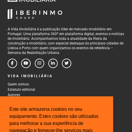
A Vida Imobiliária é a publicação líder de mercado imobiliário em
Portugal. Uma plataforma 360º em plataforma digital, eventos e notícias
de imobiliário. Acompanhamos toda a atualidade da fileira da
construção e imobiliário, com especial destaque às principais cidades de
Lisboa e Porto com quem organizamos os eventos de referência –
Semana da Reabilitação Urbana.
VIDA IMOBILIÁRIA
Quem somos
Estatuto editorial
Autores
Política de Privacidade
Termos e Condições de Uso
Este site armazena cookies no seu
CONTACTOS
equipamento. Estes cookies são utilizados
para melhorar a sua experiência de
Rua Gonçalo Cristovão, 185 - 6º
4000-269 Porto
navegação e fornecer-lhe serviços mais