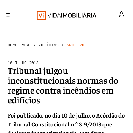
INVESTIMENTO
MERCADOS
REABILITAÇÃO URBANA
RETALHO
HABITAÇÃO
HOME PAGE
>
NOTÍCIAS
>
ARQUIVO
10 JULHO 2018
Tribunal julgou
inconstitucionais normas do
regime contra incêndios em
edifícios
Foi publicado, no dia 10 de julho, o Acórdão do
Tribunal Constitucional n.º 319/2018 que
declarou inconstitucionais, com força