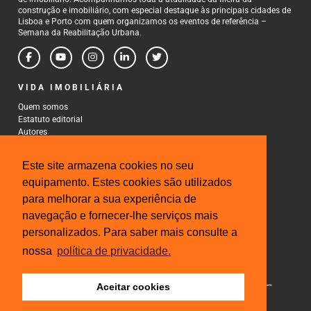
construção e imobiliário, com especial destaque às principais cidades de
Lisboa e Porto com quem organizamos os eventos de referência –
Semana da Reabilitação Urbana.
VIDA IMOBILIÁRIA
Quem somos
Estatuto editorial
Autores
Política de Privacidade
Termos e Condições de Uso
Este site armazena cookies no seu
CONTACTOS
equipamento. Estes cookies são utilizados
para melhorar a sua experiência de
Rua Gonçalo Cristovão, 185 - 6º
4000-269 Porto
navegação e fornecer-lhe serviços mais
Tel: 222 085 009
personalizados. Para saber mais consulte a
Fax: 222 085 010
Email: gestao@iberinmo.com
nossa
política de privacidade.
Aceitar cookies