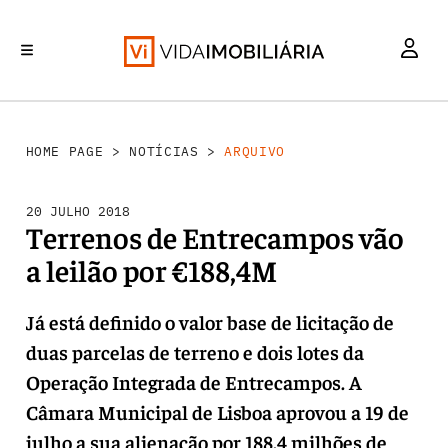
INVESTIMENTO
MERCADOS
REABILITAÇÃO URBANA
RETALHO
HABITAÇÃO
HOME PAGE
>
NOTÍCIAS
>
ARQUIVO
20 JULHO 2018
Terrenos de Entrecampos vão
a leilão por €188,4M
Já está definido o valor base de licitação de
duas parcelas de terreno e dois lotes da
Operação Integrada de Entrecampos. A
Câmara Municipal de Lisboa aprovou a 19 de
julho a sua alienação por 188,4 milhões de