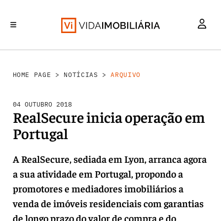
INVESTIMENTO
MERCADOS
REABILITAÇÃO URBANA
RETALHO
HABITAÇÃO
HOME PAGE
>
NOTÍCIAS
>
ARQUIVO
04 OUTUBRO 2018
RealSecure inicia operação em
Portugal
A RealSecure, sediada em Lyon, arranca agora
a sua atividade em Portugal, propondo a
promotores e mediadores imobiliários a
venda de imóveis residenciais com garantias
de longo prazo do valor de compra e do