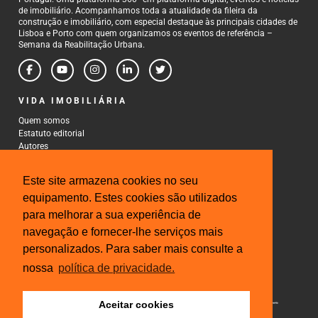
de imobiliário. Acompanhamos toda a atualidade da fileira da
construção e imobiliário, com especial destaque às principais cidades de
Lisboa e Porto com quem organizamos os eventos de referência –
Semana da Reabilitação Urbana.
VIDA IMOBILIÁRIA
Quem somos
Estatuto editorial
Autores
Política de Privacidade
Termos e Condições de Uso
Este site armazena cookies no seu
CONTACTOS
equipamento. Estes cookies são utilizados
para melhorar a sua experiência de
Rua Gonçalo Cristovão, 185 - 6º
4000-269 Porto
navegação e fornecer-lhe serviços mais
Tel: 222 085 009
personalizados. Para saber mais consulte a
Fax: 222 085 010
Email: gestao@iberinmo.com
nossa
política de privacidade.
Aceitar cookies