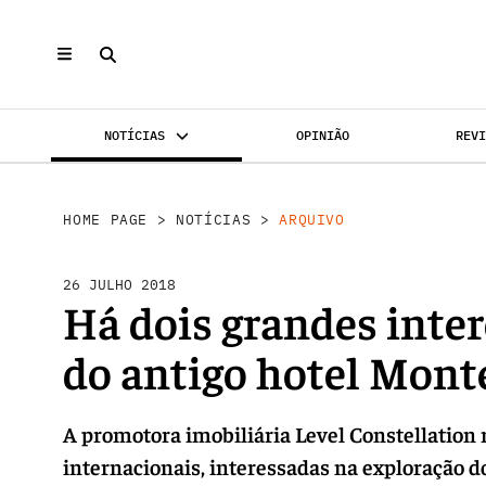
NOTÍCIAS
OPINIÃO
REV
INVESTIMENTO
MERCADOS
REABILI
HOME PAGE
>
NOTÍCIAS
>
ARQUIVO
26 JULHO 2018
Há dois grandes inte
do antigo hotel Mont
A promotora imobiliária Level Constellation 
internacionais, interessadas na exploração d