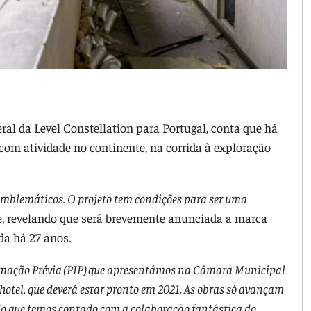
eral da Level Constellation para Portugal, conta que há
 com atividade no continente, na corrida à exploração
s emblemáticos. O projeto tem condições para ser uma
nte, revelando que será brevemente anunciada a marca
da há 27 anos.
rmação Prévia (PIP) que apresentámos na Câmara Municipal
otel, que deverá estar pronto em 2021. As obras só avançam
do que temos contado com a colaboração fantástica do