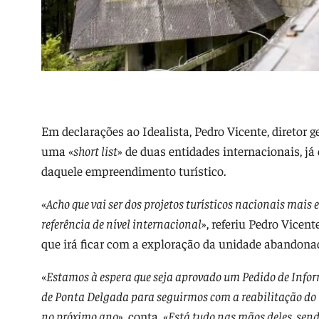
Em declarações ao Idealista, Pedro Vicente, diretor g
uma «
short list
» de duas entidades internacionais, já
daquele empreendimento turístico.
«
Acho que vai ser dos projetos turísticos nacionais mai
referência de nível internacional
», referiu Pedro Vice
que irá ficar com a exploração da unidade abandona
«
Estamos à espera que seja aprovado um Pedido de Info
de Ponta Delgada para seguirmos com a reabilitação do h
no próximo ano
», conta. «
Está tudo nas mãos deles, sen