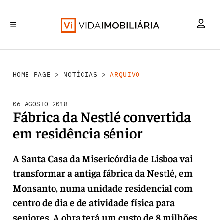
INVESTIMENTO
MERCADOS
REABILITAÇÃO URBANA
RETALHO
HABITAÇÃO
HOME PAGE
>
NOTÍCIAS
>
ARQUIVO
06 AGOSTO 2018
Fábrica da Nestlé convertida
em residência sénior
A Santa Casa da Misericórdia de Lisboa vai
transformar a antiga fábrica da Nestlé, em
Monsanto, numa unidade residencial com
centro de dia e de atividade física para
seniores. A obra terá um custo de 8 milhões