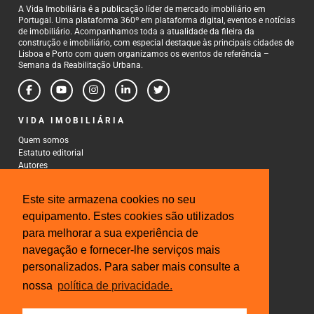
A Vida Imobiliária é a publicação líder de mercado imobiliário em
Portugal. Uma plataforma 360º em plataforma digital, eventos e notícias
de imobiliário. Acompanhamos toda a atualidade da fileira da
construção e imobiliário, com especial destaque às principais cidades de
Lisboa e Porto com quem organizamos os eventos de referência –
Semana da Reabilitação Urbana.
VIDA IMOBILIÁRIA
Quem somos
Estatuto editorial
Autores
Política de Privacidade
Termos e Condições de Uso
Este site armazena cookies no seu
CONTACTOS
equipamento. Estes cookies são utilizados
para melhorar a sua experiência de
Rua Gonçalo Cristovão, 185 - 6º
4000-269 Porto
navegação e fornecer-lhe serviços mais
Tel: 222 085 009
personalizados. Para saber mais consulte a
Fax: 222 085 010
Email: gestao@iberinmo.com
nossa
política de privacidade.