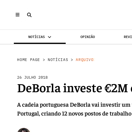
NOTÍCIAS
OPINIÃO
REV
INVESTIMENTO
MERCADOS
REABILI
HOME PAGE
>
NOTÍCIAS
>
ARQUIVO
26 JULHO 2018
DeBorla investe €2M 
A cadeia portuguesa DeBorla vai investir um 
Portugal, criando 12 novos postos de trabalho 