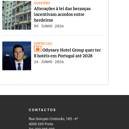
GOVERNO
Alterações à lei das heranças
incentivam acordos entre
herdeiros
05 JUNHO 2026
EMPRESAS
Odyssey Hotel Group quer ter
8 hotéis em Portugal até 2028
26 JUNHO 2026
CONTACTOS
Rua Gonçalo Cristovão, 185 - 6º
4000-269 Porto