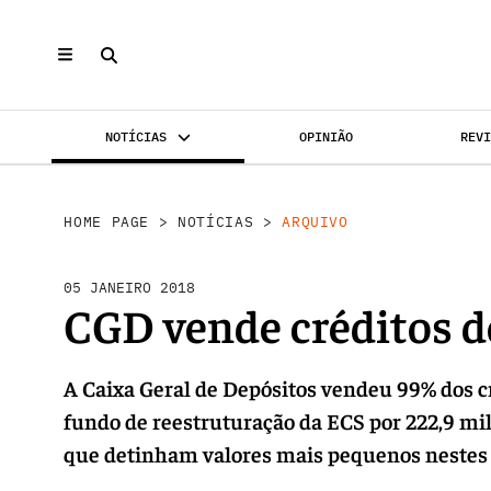
NOTÍCIAS
OPINIÃO
REV
INVESTIMENTO
MERCADOS
REABILI
HOME PAGE
>
NOTÍCIAS
>
ARQUIVO
05 JANEIRO 2018
CGD vende créditos d
A Caixa Geral de Depósitos vendeu 99% dos c
fundo de reestruturação da ECS por 222,9 mi
que detinham valores mais pequenos nestes c