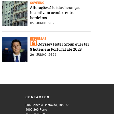
GOVERNO
Alterações à lei das heranças
incentivam acordos entre
herdeiros
05 JUNHO 2026
EMPRESAS
Odyssey Hotel Group quer ter
8 hotéis em Portugal até 2028
26 JUNHO 2026
CONTACTOS
Rua Gonçalo Cristovão, 185 - 6º
4000-269 Porto