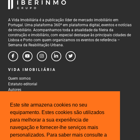
A Vida Imobiliária é a publicação líder de mercado imobiliário em
Portugal. Uma plataforma 360º em plataforma digital, eventos e notícias
de imobiliário. Acompanhamos toda a atualidade da fileira da
construção e imobiliário, com especial destaque às principais cidades de
Lisboa e Porto com quem organizamos os eventos de referência –
Semana da Reabilitação Urbana.
VIDA IMOBILIÁRIA
Quem somos
Estatuto editorial
Autores
Política de Privacidade
Termos e Condições de Uso
Este site armazena cookies no seu
CONTACTOS
equipamento. Estes cookies são utilizados
para melhorar a sua experiência de
Rua Gonçalo Cristovão, 185 - 6º
4000-269 Porto
navegação e fornecer-lhe serviços mais
Tel: 222 085 009
personalizados. Para saber mais consulte a
Fax: 222 085 010