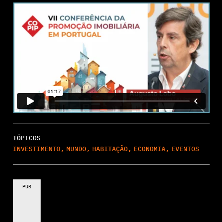
TÓPICOS
INVESTIMENTO
,
MUNDO
,
HABITAÇÃO
,
ECONOMIA
,
EVENTOS
PUB