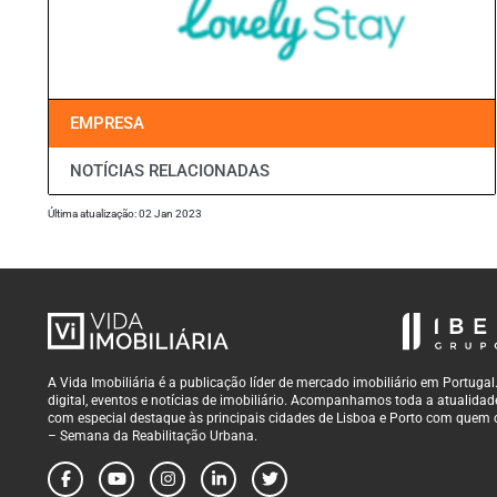
EMPRESA
NOTÍCIAS RELACIONADAS
Última atualização: 02 Jan 2023
A Vida Imobiliária é a publicação líder de mercado imobiliário em Portug
digital, eventos e notícias de imobiliário. Acompanhamos toda a atualidade 
com especial destaque às principais cidades de Lisboa e Porto com quem 
– Semana da Reabilitação Urbana.