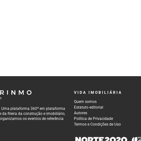
VIDA IMOBILIÁRIA
Quem somos
Estatuto editorial
al. Uma plataforma 360º em plataforma
Autores
da fileira da construção e imobiliário,
organizamos os eventos de referência
Política de Privacidade
Termos e Condições de Uso