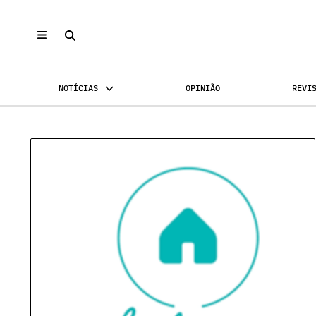
Categorias
Mais Categ
NOTÍCIAS
OPINIÃO
REVI
Escritórios
Confidenci
Habitação
Empreendim
INVESTIMENTO
Hotéis
MERCADOS
Espanha
REABILI
Industrial
Jurídico
Investimento
Oportunida
Mercados
Promoção I
Reabilitação Urbana
Retalho
Covid-19