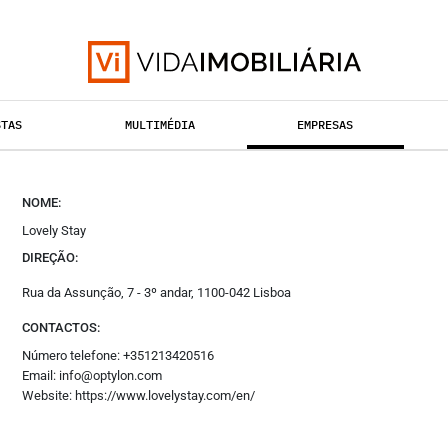
orias
Outros
Si
STAS
MULTIMÉDIA
EMPRESAS
al Imobiliário
Opinião
Fa
entos
Revistas
In
TAÇÃO URBANA
RETALHO
Multimédia
HABITAÇÃO
Li
Empresas
Tw
NOME:
des
Media Kit
Yo
Lovely Stay
mobiliária
Eventos
Vi
DIREÇÃO:
Podcasts
Fl
Especial
Rua da Assunção, 7 - 3º andar, 1100-042 Lisboa
Academy
CONTACTOS:
Número telefone: +351213420516
Email: info@optylon.com
Website:
https://www.lovelystay.com/en/