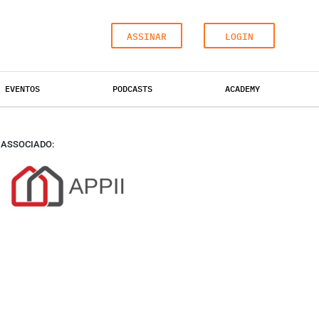
ASSINAR
LOGIN
ga-nos
Sobre
EVENTOS
PODCASTS
ACADEMY
cebook
Quem somos
stagram
Estatuto Editorial
nkedin
ESCRITÓRIOS
HOTÉIS
Autores
INDUSTRIAL
itter
Política de Privacidade
ASSOCIADO:
utube
Termos e Condições de Uso
meo
ickr