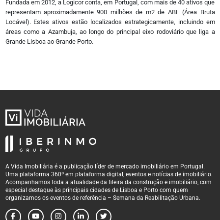
Fundada em 2012, a Logicor conta, em Portugal, com mais de 40 ativos que
Instagram
representam aproximadamente 900 milhões de m2 de ABL (Área Bruta
Linkedin
Locável). Estes ativos estão localizados estrategicamente, incluindo em
Twitter
áreas como a Azambuja, ao longo do principal eixo rodoviário que liga a
Youtube
Grande Lisboa ao Grande Porto.
Vimeo
Flickr
Sobre
Quem somos
Estatuto Editorial
Autores
Política de Privacidade
Termos e Condições de Uso
A Vida Imobiliária é a publicação líder de mercado imobiliário em Portugal.
Uma plataforma 360º em plataforma digital, eventos e notícias de imobiliário.
Acompanhamos toda a atualidade da fileira da construção e imobiliário, com
especial destaque às principais cidades de Lisboa e Porto com quem
organizamos os eventos de referência – Semana da Reabilitação Urbana.