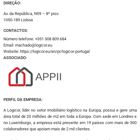
DIREÇÃO:
Empreendimentos
Espanha
Av. da República, N59 – 8º piso
Jurídico
1050-189 Lisboa
Oportunidades
CONTACTOS:
Promoção Imobiliária
Número telefone: +351 308 809 684
Email: machado@logicor.eu
Outros
Website:
https://logicor.eu/en/pr/logicor-portugal
Opinião
ASSOCIADO:
Revistas
Multimédia
Empresas
Media Kit
Eventos
Podcasts
PERFIL DA EMPRESA:
Especial
Academy
A Logicor, líder no setor imobiliário logístico na Europa, possui e gere uma
área total de 20 milhões de m2 em toda a Europa. Com sede em Londres e
no Luxemburgo, a empresa está presente em 19 países com mais de 300
Siga-nos
colaboradores que apoiam mais de 2 mil clientes.
Facebook