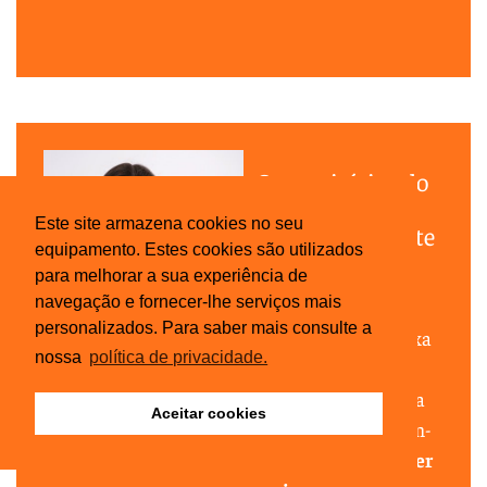
Os escritórios do
futuro terão
Este site armazena cookies no seu
obrigatoriamente
equipamento. Estes cookies são utilizados
de ser mais
para melhorar a sua experiência de
humanos
navegação e fornecer-lhe serviços mais
personalizados. Para saber mais consulte a
Quando o fitout deixa
nossa
política de privacidade.
de ser apenas
construção e passa a
Aceitar cookies
traduzir cultura, bem-
estar e identidade.
Ler