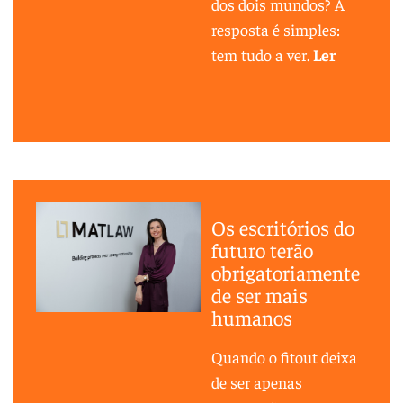
dos dois mundos? A
resposta é simples:
tem tudo a ver.
Ler
Os escritórios do
futuro terão
obrigatoriamente
de ser mais
humanos
Quando o fitout deixa
de ser apenas