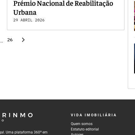
Prémio Nacional de Reabilitação
Urbana
29 ABRIL 2026
chevron_right
26
...
VIDA IMOBILIÁRIA
Quem somos
Estatuto editorial
tugal. Uma plataforma 360º em
Autores