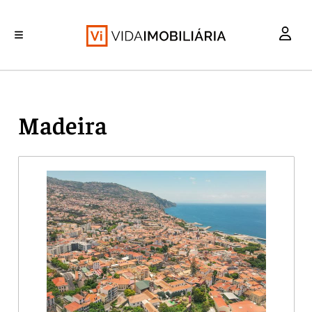
INVESTIMENTO
MERCADOS
REABILITAÇÃO URBANA
RETALHO
HABITAÇÃO
Madeira