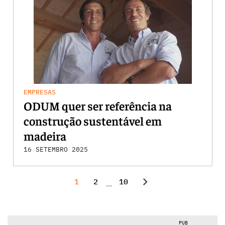
EMPRESAS
ODUM quer ser referência na
construção sustentável em
madeira
16 SETEMBRO 2025
chevron_right
1
2
10
...
PUB