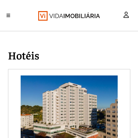
INVESTIMENTO
MERCADOS
REABILITAÇÃO URBANA
RETALHO
HABITAÇÃO
Hotéis