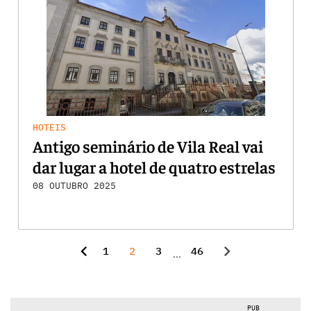
HOTÉIS
Antigo seminário de Vila Real vai
dar lugar a hotel de quatro estrelas
08 OUTUBRO 2025
chevron_left
chevron_right
1
2
3
46
...
PUB