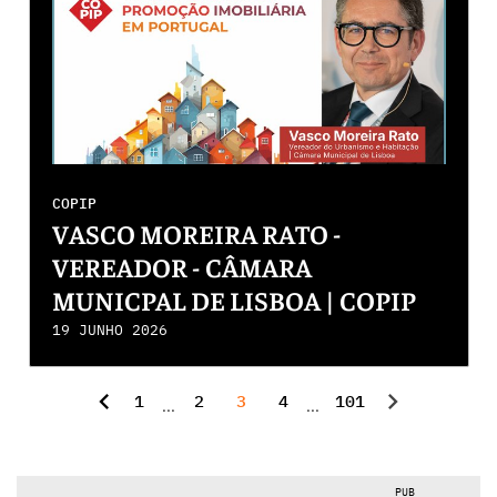
COPIP
VASCO MOREIRA RATO -
VEREADOR - CÂMARA
MUNICPAL DE LISBOA | COPIP
2026
19 JUNHO 2026
chevron_left
chevron_right
1
2
3
4
101
...
...
PUB