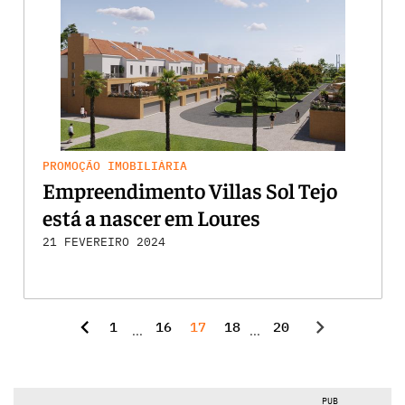
PROMOÇÃO IMOBILIÁRIA
Empreendimento Villas Sol Tejo
está a nascer em Loures
21 FEVEREIRO 2024
chevron_left
chevron_right
1
16
17
18
20
...
...
PUB