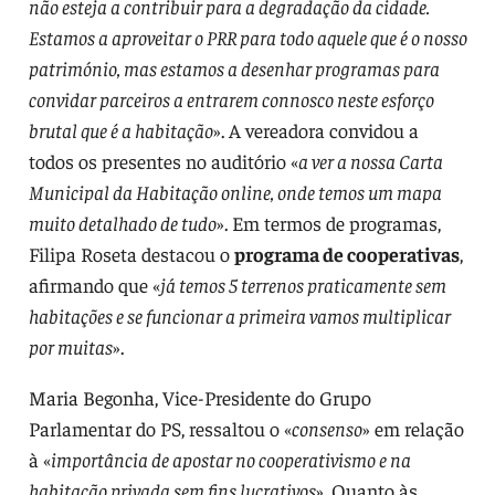
não esteja a contribuir para a degradação da cidade.
Estamos a aproveitar o PRR para todo aquele que é o nosso
património, mas estamos a desenhar programas para
convidar parceiros a entrarem connosco neste esforço
brutal que é a habitação
». A vereadora convidou a
todos os presentes no auditório «
a ver a nossa Carta
Municipal da Habitação online, onde temos um mapa
muito detalhado de tudo
». Em termos de programas,
Filipa Roseta destacou o
programa de cooperativas
,
afirmando que «
já temos 5 terrenos praticamente sem
habitações e se funcionar a primeira vamos multiplicar
por muitas
».
Maria Begonha, Vice-Presidente do Grupo
Parlamentar do PS, ressaltou o «
consenso
» em relação
à «
importância de apostar no cooperativismo e na
habitação privada sem fins lucrativos
». Quanto às