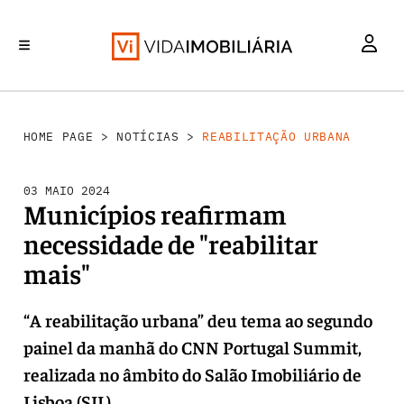
REABILITAÇÃO URBANA
INVESTIMENTO
MERCADOS
RETALHO
HABITAÇÃO
HOME PAGE
>
NOTÍCIAS
>
REABILITAÇÃO URBANA
03 MAIO 2024
Municípios reafirmam
necessidade de "reabilitar
mais"
“A reabilitação urbana” deu tema ao segundo
painel da manhã do CNN Portugal Summit,
realizada no âmbito do Salão Imobiliário de
Lisboa (SIL).