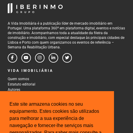
A Vida Imobiliária é a publicação líder de mercado imobiliário em
Portugal. Uma plataforma 360º em plataforma digital, eventos e notícias
de imobiliário. Acompanhamos toda a atualidade da fileira da
construção e imobiliário, com especial destaque às principais cidades de
Lisboa e Porto com quem organizamos os eventos de referência –
Semana da Reabilitação Urbana.
VIDA IMOBILIÁRIA
Quem somos
Estatuto editorial
Autores
Política de Privacidade
Termos e Condições de Uso
Este site armazena cookies no seu
CONTACTOS
equipamento. Estes cookies são utilizados
para melhorar a sua experiência de
Rua Gonçalo Cristovão, 185 - 6º
4000-269 Porto
navegação e fornecer-lhe serviços mais
Tel: 222 085 009
personalizados. Para saber mais consulte a