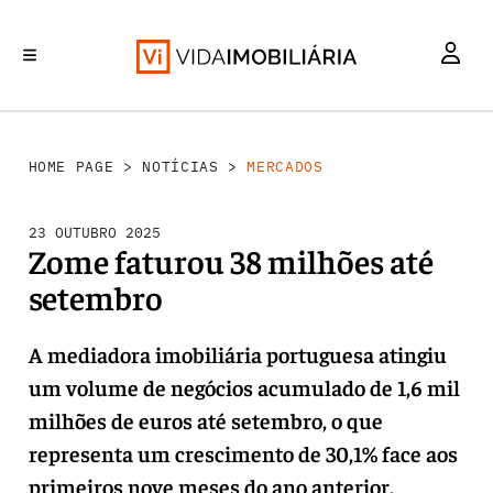
MERCADOS
INVESTIMENTO
REABILITAÇÃO URBANA
RETALHO
HABITAÇÃO
HOME PAGE
>
NOTÍCIAS
>
MERCADOS
23 OUTUBRO 2025
Zome faturou 38 milhões até
setembro
A mediadora imobiliária portuguesa atingiu
um volume de negócios acumulado de 1,6 mil
milhões de euros até setembro, o que
representa um crescimento de 30,1% face aos
primeiros nove meses do ano anterior.