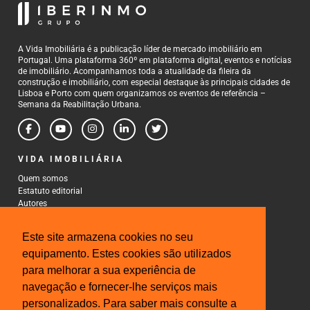
A Vida Imobiliária é a publicação líder de mercado imobiliário em
Portugal. Uma plataforma 360º em plataforma digital, eventos e notícias
de imobiliário. Acompanhamos toda a atualidade da fileira da
construção e imobiliário, com especial destaque às principais cidades de
Lisboa e Porto com quem organizamos os eventos de referência –
Semana da Reabilitação Urbana.
VIDA IMOBILIÁRIA
Quem somos
Estatuto editorial
Autores
Política de Privacidade
Termos e Condições de Uso
Este site armazena cookies no seu
CONTACTOS
equipamento. Estes cookies são utilizados
para melhorar a sua experiência de
Rua Gonçalo Cristovão, 185 - 6º
4000-269 Porto
navegação e fornecer-lhe serviços mais
Tel: 222 085 009
personalizados. Para saber mais consulte a
Fax: 222 085 010