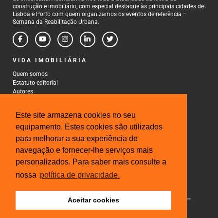
construção e imobiliário, com especial destaque às principais cidades de
Lisboa e Porto com quem organizamos os eventos de referência –
Semana da Reabilitação Urbana.
VIDA IMOBILIÁRIA
Quem somos
Estatuto editorial
Autores
Política de Privacidade
Termos e Condições de Uso
Este site armazena cookies no seu
CONTACTOS
equipamento. Estes cookies são utilizados
para melhorar a sua experiência de
Rua Gonçalo Cristovão, 185 - 6º
4000-269 Porto
navegação e fornecer-lhe serviços mais
Tel: 222 085 009
personalizados. Para saber mais consulte a
Fax: 222 085 010
Email: gestao@iberinmo.com
nossa
política de privacidade.
Aceitar cookies