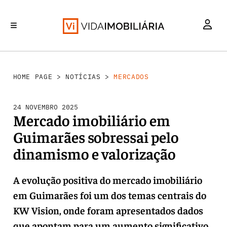
MERCADOS
INVESTIMENTO
REABILITAÇÃO URBANA
RETALHO
HABITAÇÃO
HOME PAGE
>
NOTÍCIAS
>
MERCADOS
24 NOVEMBRO 2025
Mercado imobiliário em
Guimarães sobressai pelo
dinamismo e valorização
A evolução positiva do mercado imobiliário
em Guimarães foi um dos temas centrais do
KW Vision, onde foram apresentados dados
que apontam para um aumento significativo