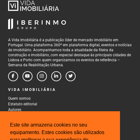
A Vida Imobiliária é a publicação líder de mercado imobiliário em
Portugal. Uma plataforma 360º em plataforma digital, eventos e notícias
de imobiliário. Acompanhamos toda a atualidade da fileira da
construção e imobiliário, com especial destaque às principais cidades de
Lisboa e Porto com quem organizamos os eventos de referência –
Semana da Reabilitação Urbana.
VIDA IMOBILIÁRIA
Quem somos
Estatuto editorial
Autores
Política de Privacidade
Termos e Condições de Uso
Este site armazena cookies no seu
CONTACTOS
equipamento. Estes cookies são utilizados
para melhorar a sua experiência de
Rua Gonçalo Cristovão, 185 - 6º