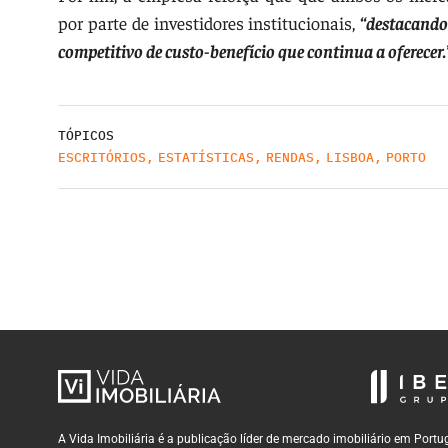
por parte de investidores institucionais,
“destacando-
competitivo de custo-benefício que continua a oferecer.
TÓPICOS
ESCRITÓRIOS
,
ESTATÍSTICAS
,
RENDAS
,
LISBOA
,
PORTO
A Vida Imobiliária é a publicação líder de mercado imobiliário em Por