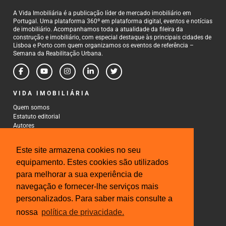
A Vida Imobiliária é a publicação líder de mercado imobiliário em
Portugal. Uma plataforma 360º em plataforma digital, eventos e notícias
de imobiliário. Acompanhamos toda a atualidade da fileira da
construção e imobiliário, com especial destaque às principais cidades de
Lisboa e Porto com quem organizamos os eventos de referência –
Semana da Reabilitação Urbana.
VIDA IMOBILIÁRIA
Quem somos
Estatuto editorial
Autores
Política de Privacidade
Termos e Condições de Uso
Este site armazena cookies no seu
CONTACTOS
equipamento. Estes cookies são utilizados
para melhorar a sua experiência de
Rua Gonçalo Cristovão, 185 - 6º
4000-269 Porto
navegação e fornecer-lhe serviços mais
Tel: 222 085 009
personalizados. Para saber mais consulte a
Fax: 222 085 010
Email: gestao@iberinmo.com
nossa
política de privacidade.