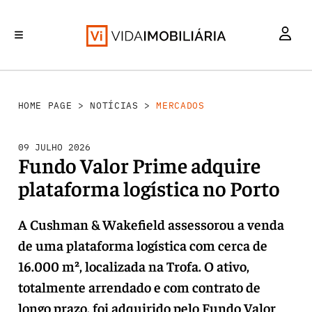
MERCADOS
INVESTIMENTO
REABILITAÇÃO URBANA
RETALHO
HABITAÇÃO
HOME PAGE
>
NOTÍCIAS
>
MERCADOS
09 JULHO 2026
Fundo Valor Prime adquire
plataforma logística no Porto
A Cushman & Wakefield assessorou a venda
de uma plataforma logística com cerca de
16.000 m², localizada na Trofa. O ativo,
totalmente arrendado e com contrato de
longo prazo, foi adquirido pelo Fundo Valor