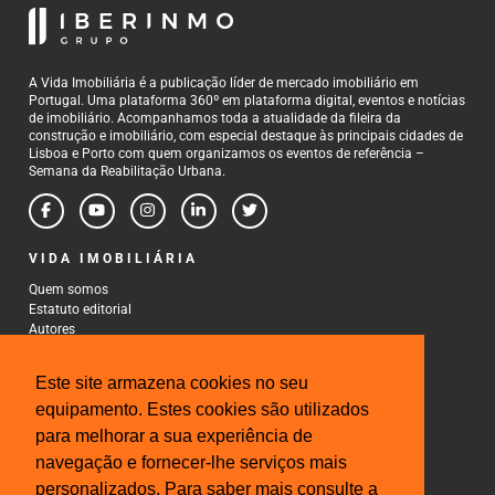
A Vida Imobiliária é a publicação líder de mercado imobiliário em
Portugal. Uma plataforma 360º em plataforma digital, eventos e notícias
de imobiliário. Acompanhamos toda a atualidade da fileira da
construção e imobiliário, com especial destaque às principais cidades de
Lisboa e Porto com quem organizamos os eventos de referência –
Semana da Reabilitação Urbana.
VIDA IMOBILIÁRIA
Quem somos
Estatuto editorial
Autores
Política de Privacidade
Termos e Condições de Uso
Este site armazena cookies no seu
CONTACTOS
equipamento. Estes cookies são utilizados
para melhorar a sua experiência de
Rua Gonçalo Cristovão, 185 - 6º
4000-269 Porto
navegação e fornecer-lhe serviços mais
Tel: 222 085 009
personalizados. Para saber mais consulte a