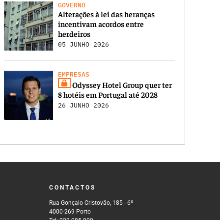
GOVERNO
Alterações à lei das heranças
incentivam acordos entre
herdeiros
05 JUNHO 2026
EMPRESAS
Odyssey Hotel Group quer ter
8 hotéis em Portugal até 2028
26 JUNHO 2026
CONTACTOS
Rua Gonçalo Cristovão, 185 - 6º
4000-269 Porto