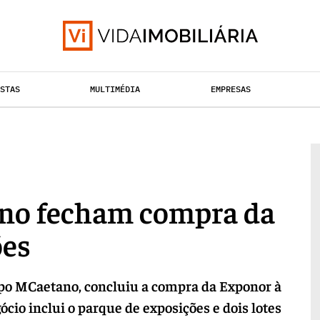
ISTAS
MULTIMÉDIA
EMPRESAS
TAÇÃO URBANA
RETALHO
HABITAÇÃO
no fecham compra da
ões
upo MCaetano, concluiu a compra da Exponor à
ócio inclui o parque de exposições e dois lotes