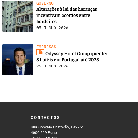
GOVERNO
Alterações à lei das heranças
incentivam acordos entre
herdeiros
05 JUNHO 2026
EMPRESAS
Odyssey Hotel Group quer ter
8 hotéis em Portugal até 2028
26 JUNHO 2026
CONTACTOS
Rua Gonçalo Cristovão, 185 - 6º
4000-269 Porto