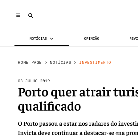
NOTÍCIAS
OPINIÃO
REV
INVESTIMENTO
MERCADOS
REABILI
HOME PAGE
>
NOTÍCIAS
>
INVESTIMENTO
03 JULHO 2019
Porto quer atrair tur
qualificado
O Porto passou a estar nos radares do invest
Invicta deve continuar a destacar-se «na pro