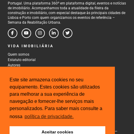
Portugal. Uma plataforma 360º em plataforma digital, eventos e notícias
de imobiliário. Acompanhamos toda a atualidade da fileira da
construção e imobiliário, com especial destaque às principais cidades de
Lisboa e Porto com quem organizamos os eventos de referência –
Semana da Reabilitação Urbana.
VIDA IMOBILIÁRIA
Quem somos
Estatuto editorial
Autores
Política de Privacidade
Termos e Condições de Uso
Este site armazena cookies no seu
CONTACTOS
equipamento. Estes cookies são utilizados
para melhorar a sua experiência de
Rua Gonçalo Cristovão, 185 - 6º
4000-269 Porto
navegação e fornecer-lhe serviços mais
Tel: 222 085 009
personalizados. Para saber mais consulte a
Fax: 222 085 010
Email: gestao@iberinmo.com
nossa
política de privacidade.
Aceitar cookies