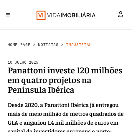
INVESTIMENTO
MERCADOS
REABILITAÇÃO URBANA
RETALHO
HABITAÇÃO
HOME PAGE
>
NOTÍCIAS
>
INDUSTRIAL
10 JULHO 2025
Panattoni investe 120 milhões
em quatro projetos na
Península Ibérica
Desde 2020, a Panattoni Ibérica já entregou
mais de meio milhão de metros quadrados de
GLA e angariou 1,4 mil milhões de euros em
capital de investidores europeus e norte-