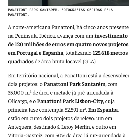
PANATTONI PARK SANTARÉM. FOTOGRAFIAS CEDIDAS PELA
PANATTONI.
A norte-americana Panattoni, há cinco anos presente
na Península Ibérica, avança com um
investimento
de 120 milhões de euros em quatro novos projetos
em Portugal e Espanha
, totalizando
125.618 metros
quadrados
de área bruta locável (GLA).
Em território nacional, a Panattoni está a desenvolver
dois projetos: o
Panattoni Park Santarém
, com
35.000 m² de área e metade já pré-arrendada à
Olicargo, e o
Panattoni Park Lisbon-City
, cuja
primeira fase contempla 52.591 m².
Em Espanha
,
estão em curso dois projetos de relevo: um em
Antequera, destinado à Leroy Merlin, e outro em
Vitoria-Gasteiz, com 50% da área já pré-arrendada à