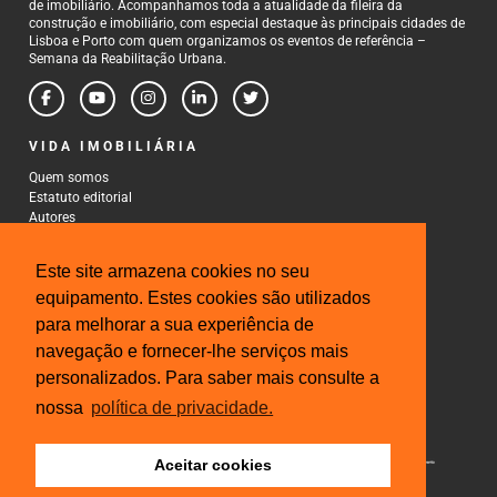
de imobiliário. Acompanhamos toda a atualidade da fileira da
construção e imobiliário, com especial destaque às principais cidades de
Lisboa e Porto com quem organizamos os eventos de referência –
Semana da Reabilitação Urbana.
VIDA IMOBILIÁRIA
Quem somos
Estatuto editorial
Autores
Política de Privacidade
Termos e Condições de Uso
Este site armazena cookies no seu
CONTACTOS
equipamento. Estes cookies são utilizados
para melhorar a sua experiência de
Rua Gonçalo Cristovão, 185 - 6º
4000-269 Porto
navegação e fornecer-lhe serviços mais
Tel: 222 085 009
personalizados. Para saber mais consulte a
Fax: 222 085 010
Email: gestao@iberinmo.com
nossa
política de privacidade.
Aceitar cookies