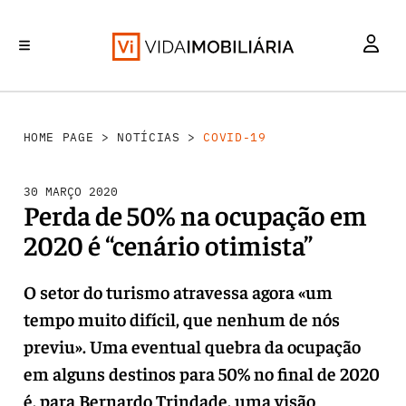
INVESTIMENTO
MERCADOS
REABILITAÇÃO URBANA
RETALHO
HABITAÇÃO
HOME PAGE
>
NOTÍCIAS
>
COVID-19
30 MARÇO 2020
Perda de 50% na ocupação em
2020 é “cenário otimista”
O setor do turismo atravessa agora «um
tempo muito difícil, que nenhum de nós
previu». Uma eventual quebra da ocupação
em alguns destinos para 50% no final de 2020
é, para Bernardo Trindade, uma visão