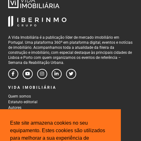
A Vida Imobiliária é a publicação líder de mercado imobiliário em
Portugal. Uma plataforma 360º em plataforma digital, eventos e notícias
de imobiliário. Acompanhamos toda a atualidade da fileira da
construção e imobiliário, com especial destaque às principais cidades de
Lisboa e Porto com quem organizamos os eventos de referência –
Semana da Reabilitação Urbana.
VIDA IMOBILIÁRIA
Quem somos
Estatuto editorial
Autores
Política de Privacidade
Termos e Condições de Uso
Este site armazena cookies no seu
CONTACTOS
equipamento. Estes cookies são utilizados
para melhorar a sua experiência de
Rua Gonçalo Cristovão, 185 - 6º