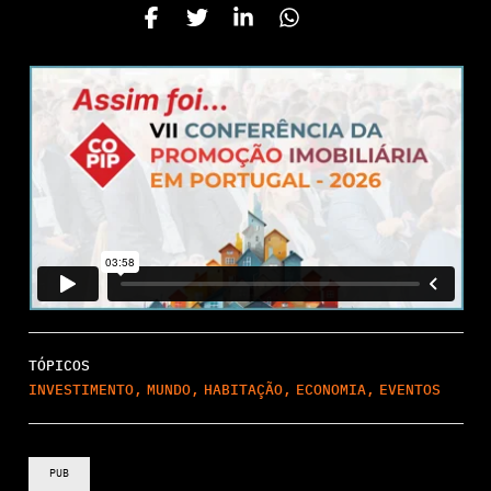
TÓPICOS
INVESTIMENTO
,
MUNDO
,
HABITAÇÃO
,
ECONOMIA
,
EVENTOS
PUB