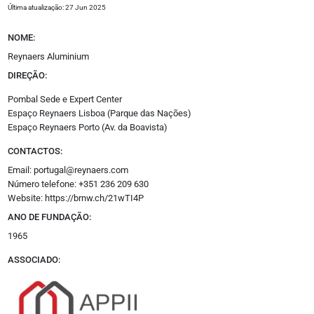
Última atualização: 27 Jun 2025
Empreendimentos
Espanha
NOME:
Jurídico
Reynaers Aluminium
Oportunidades
Promoção Imobiliária
DIREÇÃO:
Pombal Sede e Expert Center
Espaço Reynaers Lisboa (Parque das Nações)
Outros
Espaço Reynaers Porto (Av. da Boavista)
Opinião
Revistas
CONTACTOS:
Multimédia
Email: portugal@reynaers.com
Empresas
Número telefone: +351 236 209 630
Media Kit
Website:
https://brnw.ch/21wTI4P
Eventos
Podcasts
ANO DE FUNDAÇÃO:
Especial
1965
Academy
ASSOCIADO:
Siga-nos
Facebook