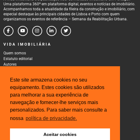
Uma plataforma 360º em plataforma digital, eventos e notícias de imobiliário.
Acompanhamos toda a atualidade da fileira da construção e imobiliário, com
especial destaque às principais cidades de Lisboa e Porto com quem
organizamos os eventos de referência – Semana da Reabilitação Urbana.
VIDA IMOBILIÁRIA
Quem somos
Estatuto editorial
Autores
Política de Privacidade
Termos e Condições de Uso
Este site armazena cookies no seu
CONTACTOS
equipamento. Estes cookies são utilizados
Rua Gonçalo Cristovão, 185 - 6º
para melhorar a sua experiência de
4000-269 Porto
navegação e fornecer-lhe serviços mais
Tel: 222 085 009
Fax: 222 085 010
personalizados. Para saber mais consulte a
Email: gestao@iberinmo.com
nossa
política de privacidade.
Aceitar cookies