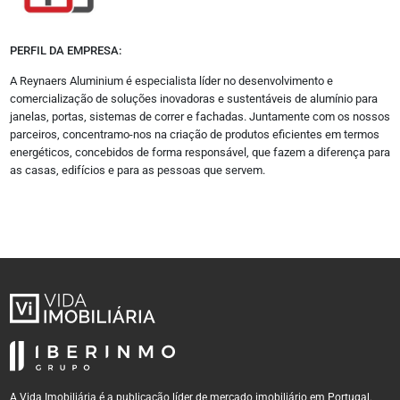
Instagram
Linkedin
Twitter
PERFIL DA EMPRESA:
Youtube
Vimeo
A Reynaers Aluminium é especialista líder no desenvolvimento e
Flickr
comercialização de soluções inovadoras e sustentáveis de alumínio para
janelas, portas, sistemas de correr e fachadas. Juntamente com os nossos
parceiros, concentramo-nos na criação de produtos eficientes em termos
Sobre
energéticos, concebidos de forma responsável, que fazem a diferença para
as casas, edifícios e para as pessoas que servem.
Quem somos
Estatuto Editorial
Autores
Política de Privacidade
Termos e Condições de Uso
A Vida Imobiliária é a publicação líder de mercado imobiliário em Portugal.