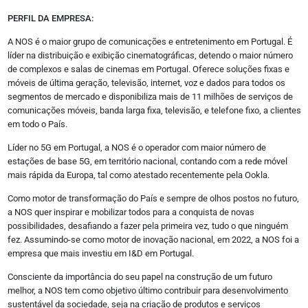
Instagram
PERFIL DA EMPRESA:
Linkedin
Twitter
A NOS é o maior grupo de comunicações e entretenimento em Portugal. É
Youtube
líder na distribuição e exibição cinematográficas, detendo o maior número
Vimeo
de complexos e salas de cinemas em Portugal. Oferece soluções fixas e
Flickr
móveis de última geração, televisão, internet, voz e dados para todos os
segmentos de mercado e disponibiliza mais de 11 milhões de serviços de
comunicações móveis, banda larga fixa, televisão, e telefone fixo, a clientes
Sobre
em todo o País.
Quem somos
Estatuto Editorial
Líder no 5G em Portugal, a NOS é o operador com maior número de
Autores
estações de base 5G, em território nacional, contando com a rede móvel
mais rápida da Europa, tal como atestado recentemente pela Ookla.
Política de Privacidade
Termos e Condições de Uso
Como motor de transformação do País e sempre de olhos postos no futuro,
a NOS quer inspirar e mobilizar todos para a conquista de novas
possibilidades, desafiando a fazer pela primeira vez, tudo o que ninguém
fez. Assumindo-se como motor de inovação nacional, em 2022, a NOS foi a
empresa que mais investiu em I&D em Portugal.
Consciente da importância do seu papel na construção de um futuro
melhor, a NOS tem como objetivo último contribuir para desenvolvimento
sustentável da sociedade, seja na criação de produtos e serviços