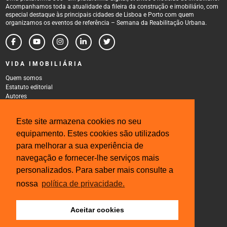
Acompanhamos toda a atualidade da fileira da construção e imobiliário, com
especial destaque às principais cidades de Lisboa e Porto com quem
organizamos os eventos de referência – Semana da Reabilitação Urbana.
VIDA IMOBILIÁRIA
Quem somos
Estatuto editorial
Autores
Política de Privacidade
Termos e Condições de Uso
Este site armazena cookies no seu
CONTACTOS
equipamento. Estes cookies são utilizados
Rua Gonçalo Cristovão, 185 - 6º
para melhorar a sua experiência de
4000-269 Porto
navegação e fornecer-lhe serviços mais
Tel: 222 085 009
Fax: 222 085 010
personalizados. Para saber mais consulte a
Email: gestao@iberinmo.com
nossa
política de privacidade.
Aceitar cookies