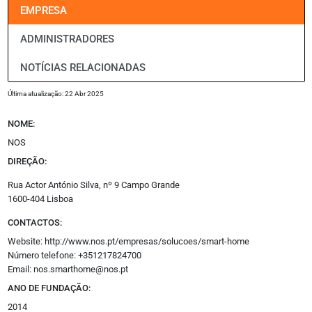
EMPRESA
Empreendimentos
Espanha
ADMINISTRADORES
Jurídico
Oportunidades
NOTÍCIAS RELACIONADAS
Promoção Imobiliária
Última atualização: 22 Abr 2025
Outros
NOME:
Opinião
NOS
Revistas
Multimédia
DIREÇÃO:
Empresas
Rua Actor António Silva, nº 9 Campo Grande
Media Kit
1600-404 Lisboa
Eventos
Podcasts
CONTACTOS:
Especial
Website:
http://www.nos.pt/empresas/solucoes/smart-home
Academy
Número telefone: +351217824700
Email: nos.smarthome@nos.pt
Siga-nos
ANO DE FUNDAÇÃO:
Facebook
2014