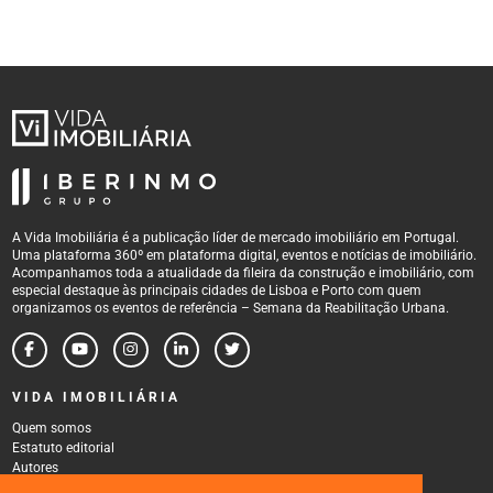
Instagram
Linkedin
Twitter
Youtube
Vimeo
Flickr
Sobre
Quem somos
Estatuto Editorial
A Vida Imobiliária é a publicação líder de mercado imobiliário em Portugal.
Uma plataforma 360º em plataforma digital, eventos e notícias de imobiliário.
Autores
Acompanhamos toda a atualidade da fileira da construção e imobiliário, com
Política de Privacidade
especial destaque às principais cidades de Lisboa e Porto com quem
Termos e Condições de Uso
organizamos os eventos de referência – Semana da Reabilitação Urbana.
VIDA IMOBILIÁRIA
Quem somos
Estatuto editorial
Autores
Política de Privacidade