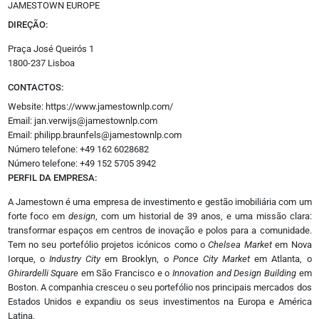
JAMESTOWN EUROPE
Empreendimentos
DIREÇÃO:
Espanha
Jurídico
Praça José Queirós 1
Oportunidades
1800-237 Lisboa
Promoção Imobiliária
CONTACTOS:
Website:
https://www.jamestownlp.com/
Outros
Email: jan.verwijs@jamestownlp.com
Opinião
Email: philipp.braunfels@jamestownlp.com
Revistas
Número telefone: +49 162 6028682
Multimédia
Número telefone: +49 152 5705 3942
Empresas
PERFIL DA EMPRESA:
Media Kit
A Jamestown é uma empresa de investimento e gestão imobiliária com um
Eventos
forte foco em
design
, com um historial de 39 anos, e uma missão clara:
Podcasts
transformar espaços em centros de inovação e polos para a comunidade.
Especial
Tem no seu portefólio projetos icónicos como o
Chelsea Market
em Nova
Academy
Iorque, o
Industry City
em Brooklyn, o
Ponce City Market
em Atlanta, o
Ghirardelli Square
em São Francisco e o
Innovation and Design Building
em
Boston. A companhia cresceu o seu portefólio nos principais mercados dos
Siga-nos
Estados Unidos e expandiu os seus investimentos na Europa e América
Facebook
Latina.