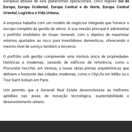
europeus através de seis plataformas operacionais, cinco regiões
Sul da
Instagram
Europa, Europa Ocidental, Europa Central e do Norte, Europa Central
Linkedin
Oriental, Logística e Vida Urbana.
Twitter
Youtube
A empresa trabalha com um modelo de negócios integrado que fornece o
Vimeo
escopo completo da gestão de ativos. A sua missão principal é administrar
Flickr
o portfólio imobiliário do Grupo Generali, com o objetivo de maximizar
retornos ajustados ao risco para investidores domésticos, oferecendo o
mesmo nível de serviço também a terceiros.
Sobre
O portfólio sob gestão compreende uma mistura única de propriedades
Quem somos
históricas e modernas, variando de edifícios de referência, como o
Estatuto Editorial
Procuratie Vecchie, em Veneza, a novas obras-primas arquitetónicas que
Autores
definem o horizonte das cidades modernas, como o CityLife em Milão ou o
Política de Privacidade
Tour Saint Gobain em Paris.
Termos e Condições de Uso
Isto permitiu que a Generali Real Estate desenvolvesse as melhores
aptidões nas áreas de inovação tecnológica, sustentabilidade e
desenvolvimento urbano.