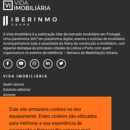
A Vida Imobiliária é a publicação líder de mercado imobiliário em Portugal.
Uma plataforma 360º em plataforma digital, eventos e notícias de imobiliário.
Acompanhamos toda a atualidade da fileira da construção e imobiliário, com
especial destaque às principais cidades de Lisboa e Porto com quem
organizamos os eventos de referência – Semana da Reabilitação Urbana.
VIDA IMOBILIÁRIA
Quem somos
Estatuto editorial
Autores
Política de Privacidade
Termos e Condições de Uso
Este site armazena cookies no seu
CONTACTOS
equipamento. Estes cookies são utilizados
Rua Gonçalo Cristovão, 185 - 6º
para melhorar a sua experiência de
4000-269 Porto
Tel: 222 085 009