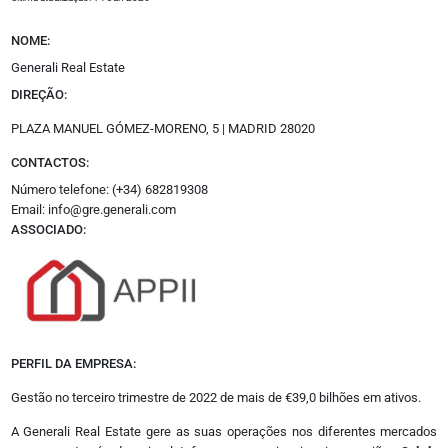
Empreendimentos
Espanha
NOME:
Jurídico
Generali Real Estate
Oportunidades
DIREÇÃO:
Promoção Imobiliária
PLAZA MANUEL GÓMEZ-MORENO, 5 | MADRID 28020
CONTACTOS:
Outros
Opinião
Número telefone: (+34) 682819308
Revistas
Email: info@gre.generali.com
Multimédia
ASSOCIADO:
Empresas
Media Kit
Eventos
Podcasts
Especial
Academy
PERFIL DA EMPRESA:
Gestão no terceiro trimestre de 2022 de mais de €39,0 bilhões em ativos.
Siga-nos
A Generali Real Estate gere as suas operações nos diferentes mercados
Facebook